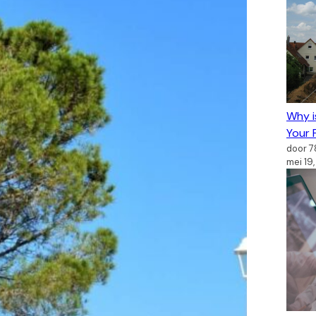
Why i
Your F
door 
mei 19