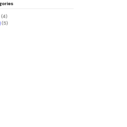
gories
(4)
l
(5)