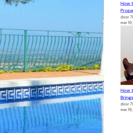
How t
Prope
door 
mei 19
How t
Bring
door 
mei 19