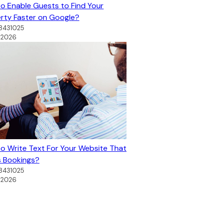
o Enable Guests to Find Your
rty Faster on Google?
78431025
, 2026
o Write Text For Your Website That
s Bookings?
78431025
, 2026