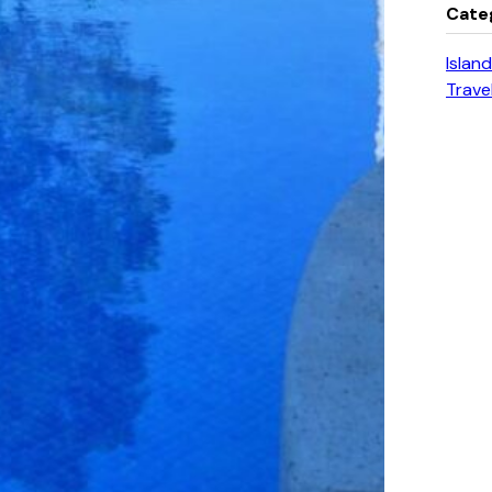
Cate
Island
Trave