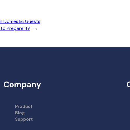
th Domestic Guests
to Prepare it?
→
Company
Product
Blog
Support