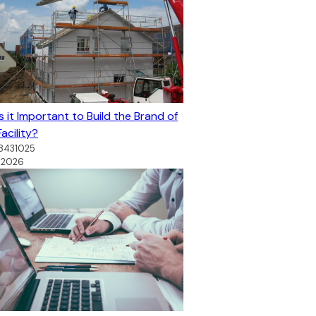
s it Important to Build the Brand of
acility?
78431025
, 2026