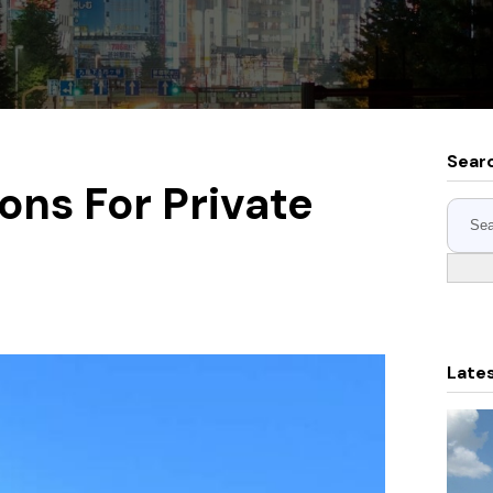
Sear
ons For Private
Late